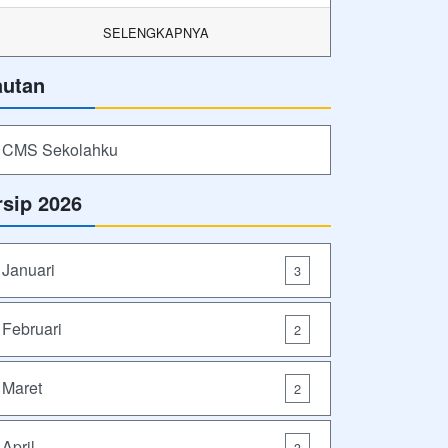
SELENGKAPNYA
autan
CMS Sekolahku
rsip 2026
Januari
3
Februari
2
Maret
2
April
3