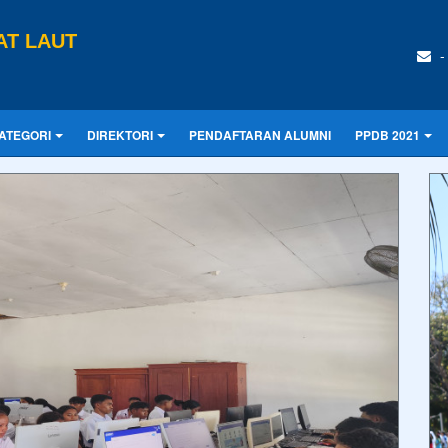
AT LAUT
-
ATEGORI
DIREKTORI
PENDAFTARAN ALUMNI
PPDB 2021