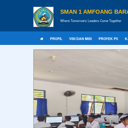
SMAN 1 AMFOANG BAR
Where Tomorrow's Leaders Come Together
PROFIL
VISI DAN MISI
PROYEK P5
K