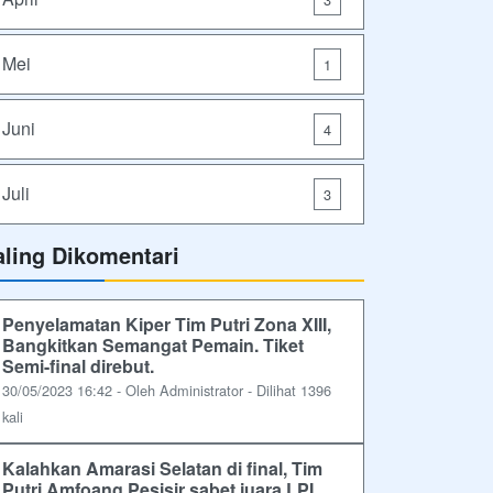
Mei
1
Juni
4
Juli
3
aling Dikomentari
Penyelamatan Kiper Tim Putri Zona XIII,
Bangkitkan Semangat Pemain. Tiket
Semi-final direbut.
30/05/2023 16:42 - Oleh Administrator - Dilihat 1396
kali
Kalahkan Amarasi Selatan di final, Tim
Putri Amfoang Pesisir sabet juara LPI