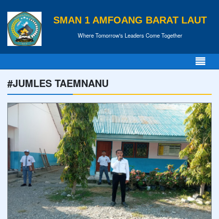
SMAN 1 AMFOANG BARAT LAUT
Where Tomorrow's Leaders Come Together
#JUMLES TAEMNANU