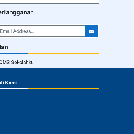
erlangganan
lan
uti Kami