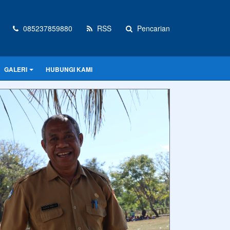
085237859880
RSS
Pencarian
GALERI
HUBUNGI KAMI