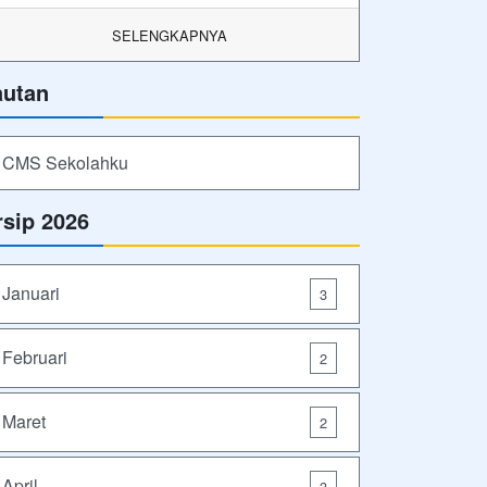
SELENGKAPNYA
autan
CMS Sekolahku
rsip 2026
Januari
3
Februari
2
Maret
2
April
3