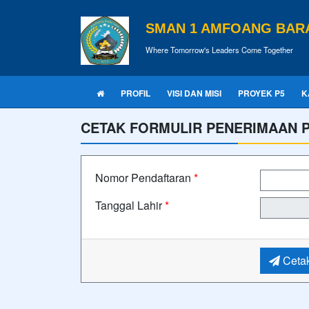
SMAN 1 AMFOANG BAR
Where Tomorrow's Leaders Come Together
PROFIL
VISI DAN MISI
PROYEK P5
K
CETAK FORMULIR PENERIMAAN P
Nomor Pendaftaran
*
Tanggal Lahir
*
Cetak