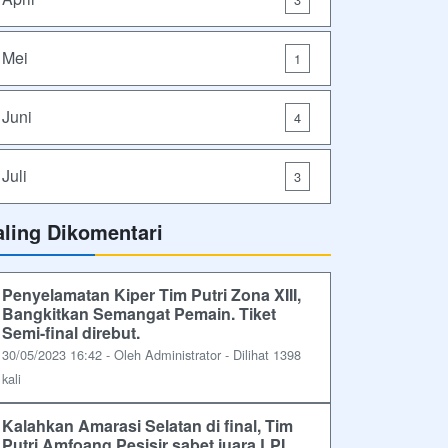
Mei
1
Juni
4
Juli
3
aling Dikomentari
Penyelamatan Kiper Tim Putri Zona XIII,
Bangkitkan Semangat Pemain. Tiket
Semi-final direbut.
30/05/2023 16:42 - Oleh Administrator - Dilihat 1398
kali
Kalahkan Amarasi Selatan di final, Tim
Putri Amfoang Pesisir sabet juara LPI