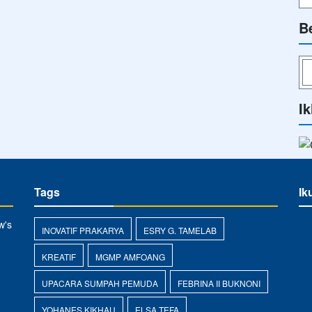
B
Ik
Tags
Ik
w's
INOVATIF PRAKARYA
ESRY G. TAMELAB
KREATIF
MGMP AMFOANG
UPACARA SUMPAH PEMUDA
FEBRINA II BUKNONI
YOHANES KIKHAU
ELSA TEFA