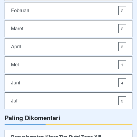
Februari
2
Maret
2
April
3
Mei
1
Juni
4
Juli
3
Paling Dikomentari
Penyelamatan Kiper Tim Putri Zona XIII,