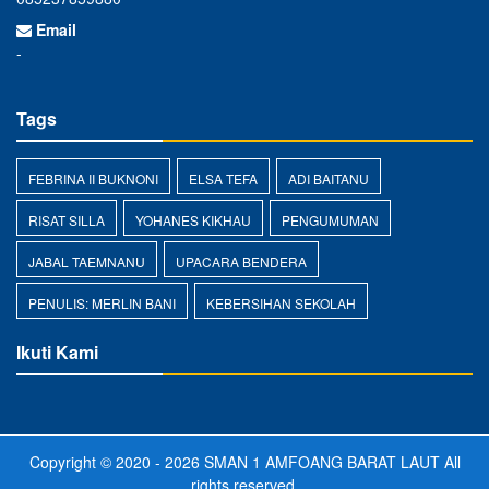
Email
-
Tags
FEBRINA II BUKNONI
ELSA TEFA
ADI BAITANU
RISAT SILLA
YOHANES KIKHAU
PENGUMUMAN
JABAL TAEMNANU
UPACARA BENDERA
PENULIS: MERLIN BANI
KEBERSIHAN SEKOLAH
Ikuti Kami
Copyright © 2020 - 2026
SMAN 1 AMFOANG BARAT LAUT
All
rights reserved.