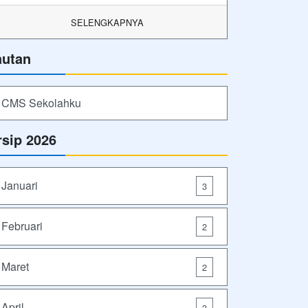
SELENGKAPNYA
autan
CMS Sekolahku
rsip 2026
Januari
3
Februari
2
Maret
2
April
3