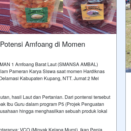
otensi Amfoang di Momen
d SMAN 1 Amfoang Barat Laut (SMANSA AMBAL)
lam Pameran Karya Siswa saat momen Hardiknas
r Oelamasi Kabupaten Kupang, NTT. Jumat 2 Mei
tan, hasil Laut dan Pertanian. Dari pontensi tersebut
apak Ibu Guru dalam program P5 (Projek Penguatan
rausahaan hingga menghasilkan sebuah produk lokal
ntaranya: VCO (Minyak Kelapa Murni), ikan Penja,