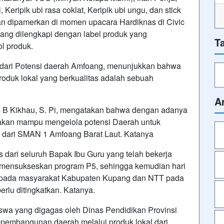
 Keripik ubi rasa coklat, Keripik ubi ungu, dan stick
an dipamerkan di momen upacara Hardiknas di Civic
ang dilengkapi dengan label produk yang
T
l produk.
 dari Potensi daerah Amfoang, menunjukkan bahwa
duk lokal yang berkualitas adalah sebuah
A
 Kikhau, S. Pi, mengatakan bahwa dengan adanya
ak akan mampu mengelola potensi Daerah untuk
 dari SMAN 1 Amfoang Barat Laut. Katanya
s dari seluruh Bapak Ibu Guru yang telah bekerja
 mensukseskan program P5, sehingga kemudian hari
 kepada masyarakat Kabupaten Kupang dan NTT pada
erlu ditingkatkan. Katanya.
swa yang digagas oleh Dinas Pendidikan Provinsi
pembangunan daerah melalui produk lokal dari