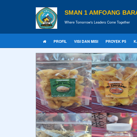
SMAN 1 AMFOANG BAR
Where Tomorrow's Leaders Come Together
PROFIL
VISI DAN MISI
PROYEK P5
K