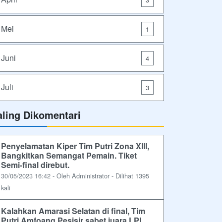
Mei
1
Juni
4
Juli
3
aling Dikomentari
Penyelamatan Kiper Tim Putri Zona XIII,
Bangkitkan Semangat Pemain. Tiket
Semi-final direbut.
30/05/2023 16:42 - Oleh Administrator - Dilihat 1395
kali
Kalahkan Amarasi Selatan di final, Tim
Putri Amfoang Pesisir sabet juara LPI